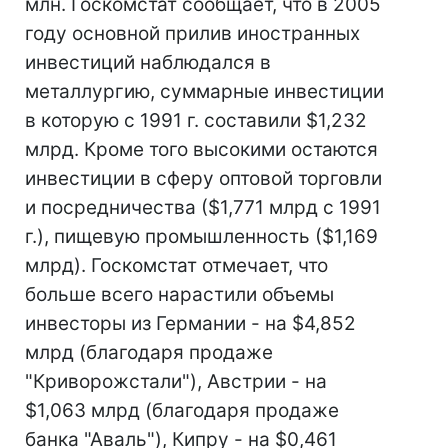
млн. Госкомстат сообщает, что в 2005
году основной прилив иностранных
инвестиций наблюдался в
металлургию, суммарные инвестиции
в которую с 1991 г. составили $1,232
млрд. Кроме того высокими остаются
инвестиции в сферу оптовой торговли
и посредничества ($1,771 млрд с 1991
г.), пищевую промышленность ($1,169
млрд). Госкомстат отмечает, что
больше всего нарастили объемы
инвесторы из Германии - на $4,852
млрд (благодаря продаже
"Криворожстали"), Австрии - на
$1,063 млрд (благодаря продаже
банка "Аваль"), Кипру - на $0,461