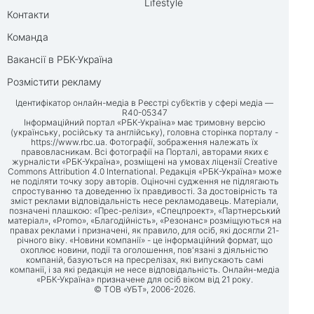
Lifestyle
Контакти
Команда
Вакансії в РБК-Україна
Розмістити рекламу
Ідентифікатор онлайн-медіа в Реєстрі суб’єктів у сфері медіа —
R40-05347
Інформаційний портал «РБК-Україна» має тримовну версію
(українську, російську та англійську), головна сторінка порталу -
https://www.rbc.ua
. Фотографії, зображення належать їх
правовласникам. Всі фотографії на Порталі, авторами яких є
журналісти «РБК-Україна», розміщені на умовах ліцензії Creative
Commons Attribution 4.0 International. Редакція «РБК-Україна» може
не поділяти точку зору авторів. Оціночні судження не підлягають
спростуванню та доведенню їх правдивості. За достовірність та
зміст реклами відповідальність несе рекламодавець. Матеріали,
позначені плашкою: «Прес-релізи», «Спецпроект», «Партнерський
матеріал», «Promo», «Благодійність», «Резонанс» розміщуються на
правах реклами і призначені, як правило, для осіб, які досягли 21-
річного віку. «Новини компанії» - це інформаційний формат, що
охоплює новини, події та оголошення, пов'язані з діяльністю
компаній, базуються на пресрелізах, які випускають самі
компанії, і за які редакція не несе відповідальність. Онлайн-медіа
«РБК-Україна» призначене для осіб віком від 21 року.
© ТОВ «УБТ», 2006-2026.