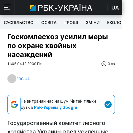
UA
СУСПІЛЬСТВО
ОСВІТА
ГРОШІ
ЗМІНИ
ЕКОЛОГІЯ
Госкомлесхоз усилил меры
по охране хвойных
насаждений
11:06 04.12.2009 Пт
3 хв
RBC.UA
Не витрачай час на шум! Читай тільки
суть з
РБК-Україна у Google
Государственный комитет лесного
хозяйства Украины ввел усиленные