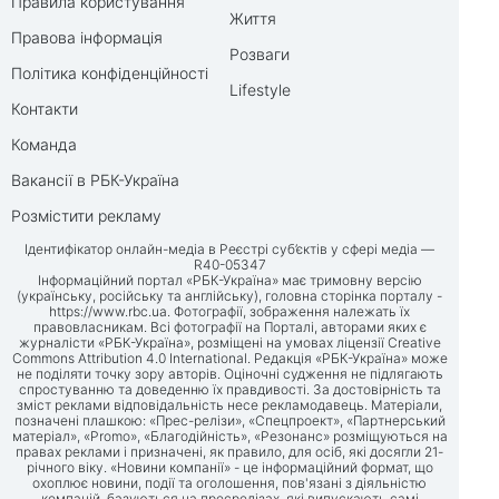
Правила користування
Життя
Правова інформація
Розваги
Політика конфіденційності
Lifestyle
Контакти
Команда
Вакансії в РБК-Україна
Розмістити рекламу
Ідентифікатор онлайн-медіа в Реєстрі суб’єктів у сфері медіа —
R40-05347
Інформаційний портал «РБК-Україна» має тримовну версію
(українську, російську та англійську), головна сторінка порталу -
https://www.rbc.ua
. Фотографії, зображення належать їх
правовласникам. Всі фотографії на Порталі, авторами яких є
журналісти «РБК-Україна», розміщені на умовах ліцензії Creative
Commons Attribution 4.0 International. Редакція «РБК-Україна» може
не поділяти точку зору авторів. Оціночні судження не підлягають
спростуванню та доведенню їх правдивості. За достовірність та
зміст реклами відповідальність несе рекламодавець. Матеріали,
позначені плашкою: «Прес-релізи», «Спецпроект», «Партнерський
матеріал», «Promo», «Благодійність», «Резонанс» розміщуються на
правах реклами і призначені, як правило, для осіб, які досягли 21-
річного віку. «Новини компанії» - це інформаційний формат, що
охоплює новини, події та оголошення, пов'язані з діяльністю
компаній, базуються на пресрелізах, які випускають самі