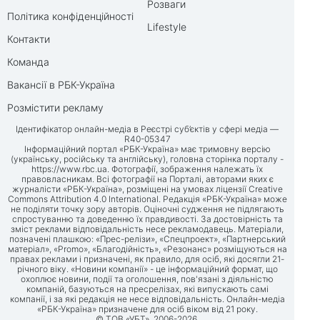
Розваги
Політика конфіденційності
Lifestyle
Контакти
Команда
Вакансії в РБК-Україна
Розмістити рекламу
Ідентифікатор онлайн-медіа в Реєстрі суб’єктів у сфері медіа —
R40-05347
Інформаційний портал «РБК-Україна» має тримовну версію
(українську, російську та англійську), головна сторінка порталу -
https://www.rbc.ua
. Фотографії, зображення належать їх
правовласникам. Всі фотографії на Порталі, авторами яких є
журналісти «РБК-Україна», розміщені на умовах ліцензії Creative
Commons Attribution 4.0 International. Редакція «РБК-Україна» може
не поділяти точку зору авторів. Оціночні судження не підлягають
спростуванню та доведенню їх правдивості. За достовірність та
зміст реклами відповідальність несе рекламодавець. Матеріали,
позначені плашкою: «Прес-релізи», «Спецпроект», «Партнерський
матеріал», «Promo», «Благодійність», «Резонанс» розміщуються на
правах реклами і призначені, як правило, для осіб, які досягли 21-
річного віку. «Новини компанії» - це інформаційний формат, що
охоплює новини, події та оголошення, пов'язані з діяльністю
компаній, базуються на пресрелізах, які випускають самі
компанії, і за які редакція не несе відповідальність. Онлайн-медіа
«РБК-Україна» призначене для осіб віком від 21 року.
© ТОВ «УБТ», 2006-2026.