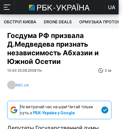
UA
ОБСТРІЛ КИЄВА
DRONE DEALS
ОРМУЗЬКА ПРОТОКА
Госдума РФ призвала
Д.Медведева признать
независимость Абхазии и
Южной Осетии
10:43 25.08.2008 Пн
3 хв
RBC.UA
Не витрачай час на шум! Читай тільки
суть з
РБК-Україна у Google
Депутаты Государственной думы