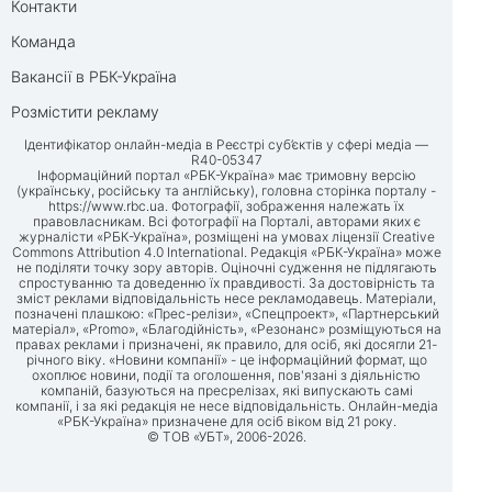
Контакти
Команда
Вакансії в РБК-Україна
Розмістити рекламу
Ідентифікатор онлайн-медіа в Реєстрі суб’єктів у сфері медіа —
R40-05347
Інформаційний портал «РБК-Україна» має тримовну версію
(українську, російську та англійську), головна сторінка порталу -
https://www.rbc.ua
. Фотографії, зображення належать їх
правовласникам. Всі фотографії на Порталі, авторами яких є
журналісти «РБК-Україна», розміщені на умовах ліцензії Creative
Commons Attribution 4.0 International. Редакція «РБК-Україна» може
не поділяти точку зору авторів. Оціночні судження не підлягають
спростуванню та доведенню їх правдивості. За достовірність та
зміст реклами відповідальність несе рекламодавець. Матеріали,
позначені плашкою: «Прес-релізи», «Спецпроект», «Партнерський
матеріал», «Promo», «Благодійність», «Резонанс» розміщуються на
правах реклами і призначені, як правило, для осіб, які досягли 21-
річного віку. «Новини компанії» - це інформаційний формат, що
охоплює новини, події та оголошення, пов'язані з діяльністю
компаній, базуються на пресрелізах, які випускають самі
компанії, і за які редакція не несе відповідальність. Онлайн-медіа
«РБК-Україна» призначене для осіб віком від 21 року.
© ТОВ «УБТ», 2006-2026.