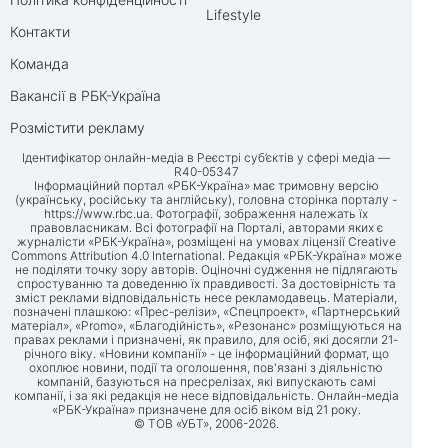
Lifestyle
Контакти
Команда
Вакансії в РБК-Україна
Розмістити рекламу
Ідентифікатор онлайн-медіа в Реєстрі суб’єктів у сфері медіа —
R40-05347
Інформаційний портал «РБК-Україна» має тримовну версію
(українську, російську та англійську), головна сторінка порталу -
https://www.rbc.ua
. Фотографії, зображення належать їх
правовласникам. Всі фотографії на Порталі, авторами яких є
журналісти «РБК-Україна», розміщені на умовах ліцензії Creative
Commons Attribution 4.0 International. Редакція «РБК-Україна» може
не поділяти точку зору авторів. Оціночні судження не підлягають
спростуванню та доведенню їх правдивості. За достовірність та
зміст реклами відповідальність несе рекламодавець. Матеріали,
позначені плашкою: «Прес-релізи», «Спецпроект», «Партнерський
матеріал», «Promo», «Благодійність», «Резонанс» розміщуються на
правах реклами і призначені, як правило, для осіб, які досягли 21-
річного віку. «Новини компанії» - це інформаційний формат, що
охоплює новини, події та оголошення, пов'язані з діяльністю
компаній, базуються на пресрелізах, які випускають самі
компанії, і за які редакція не несе відповідальність. Онлайн-медіа
«РБК-Україна» призначене для осіб віком від 21 року.
© ТОВ «УБТ», 2006-2026.