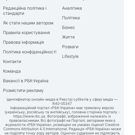
Редакційна політика і
Аналітика
стандарти
Політика
Як стати нашим автором
Бізнес
Правила користування
Життя
Правова інформація
Розваги
Політика конфіденційності
Lifestyle
Контакти
Команда
Вакансії в РБК-Україна
Розмістити рекламу
Ідентифікатор онлайн-медіа в Реєстрі суб’єктів у сфері медіа —
R40-05347
Інформаційний портал «РБК-Україна» має тримовну версію
(українську, російську та англійську), головна сторінка порталу -
https://www.rbc.ua
. Фотографії, зображення належать їх
правовласникам. Всі фотографії на Порталі, авторами яких є
журналісти «РБК-Україна», розміщені на умовах ліцензії Creative
Commons Attribution 4.0 International. Редакція «РБК-Україна» може
не поділяти точку зору авторів. Оціночні судження не підлягають