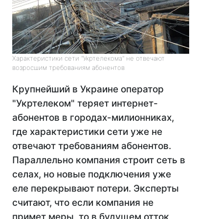
Характеристики сети "Укртелекома" не отвечают
возросшим требованиям абонентов
Крупнейший в Украине оператор
"Укртелеком" теряет интернет-
абонентов в городах-милионниках,
где характеристики сети уже не
отвечают требованиям абонентов.
Параллельно компания строит сеть в
селах, но новые подключения уже
еле перекрывают потери. Эксперты
считают, что если компания не
примет меры, то в будущем отток