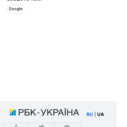
Google
RU
|
UA