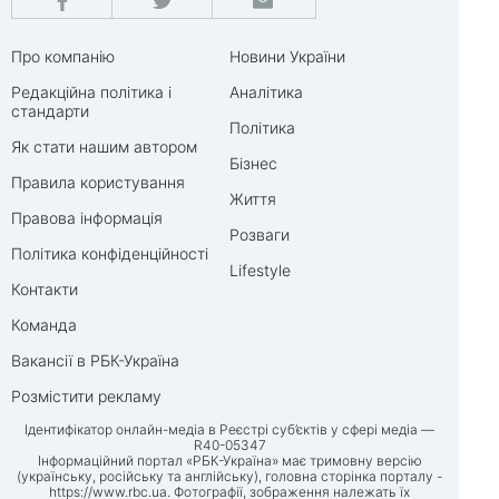
Про компанію
Новини України
Редакційна політика і
Аналітика
стандарти
Політика
Як стати нашим автором
Бізнес
Правила користування
Життя
Правова інформація
Розваги
Політика конфіденційності
Lifestyle
Контакти
Команда
Вакансії в РБК-Україна
Розмістити рекламу
Ідентифікатор онлайн-медіа в Реєстрі суб’єктів у сфері медіа —
R40-05347
Інформаційний портал «РБК-Україна» має тримовну версію
(українську, російську та англійську), головна сторінка порталу -
https://www.rbc.ua
. Фотографії, зображення належать їх