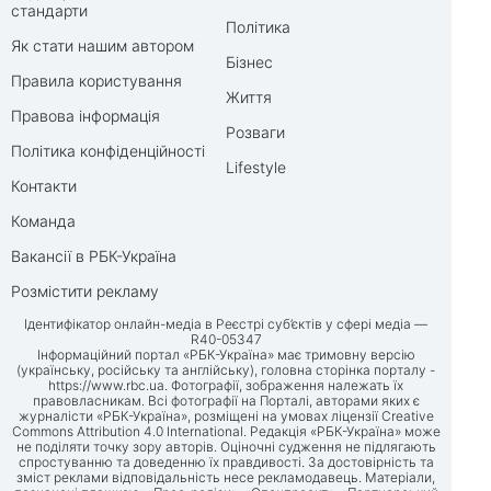
стандарти
Політика
Як стати нашим автором
Бізнес
Правила користування
Життя
Правова інформація
Розваги
Політика конфіденційності
Lifestyle
Контакти
Команда
Вакансії в РБК-Україна
Розмістити рекламу
Ідентифікатор онлайн-медіа в Реєстрі суб’єктів у сфері медіа —
R40-05347
Інформаційний портал «РБК-Україна» має тримовну версію
(українську, російську та англійську), головна сторінка порталу -
https://www.rbc.ua
. Фотографії, зображення належать їх
правовласникам. Всі фотографії на Порталі, авторами яких є
журналісти «РБК-Україна», розміщені на умовах ліцензії Creative
Commons Attribution 4.0 International. Редакція «РБК-Україна» може
не поділяти точку зору авторів. Оціночні судження не підлягають
спростуванню та доведенню їх правдивості. За достовірність та
зміст реклами відповідальність несе рекламодавець. Матеріали,