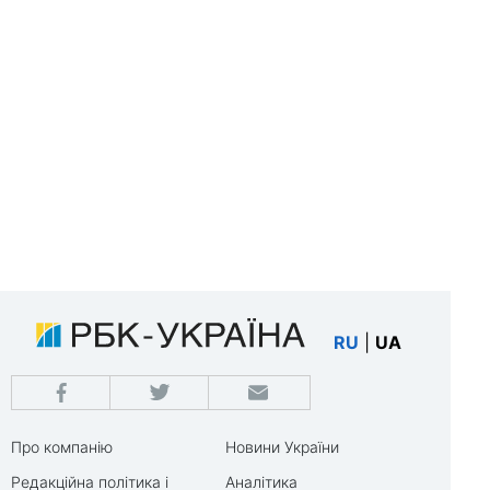
RU
|
UA
Про компанію
Новини України
Редакційна політика і
Аналітика