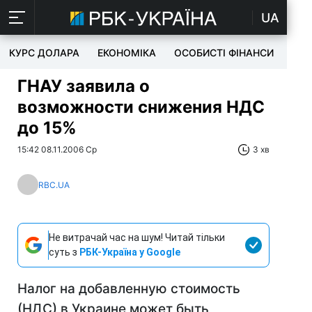
UA
КУРС ДОЛАРА
ЕКОНОМІКА
ОСОБИСТІ ФІНАНСИ
TEC
ГНАУ заявила о
возможности снижения НДС
до 15%
15:42 08.11.2006 Ср
3 хв
RBC.UA
Не витрачай час на шум! Читай тільки
суть з
РБК-Україна у Google
Налог на добавленную стоимость
(НДС) в Украине может быть