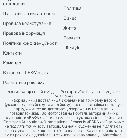
стандарти
Політика
Як стати нашим автором
Бізнес
Правила користування
Життя
Правова інформація
Розваги
Політика конфіденційності
Lifestyle
Контакти
Команда
Вакансії в РБК-Україна
Розмістити рекламу
Ідентифікатор онлайн-медіа в Реєстрі суб’єктів у сфері медіа —
R40-05347
Інформаційний портал «РБК-Україна» має тримовну версію
(українську, російську та англійську), головна сторінка порталу -
https://www.rbc.ua
. Фотографії, зображення належать їх
правовласникам. Всі фотографії на Порталі, авторами яких є
журналісти «РБК-Україна», розміщені на умовах ліцензії Creative
Commons Attribution 4.0 International. Редакція «РБК-Україна» може
не поділяти точку зору авторів. Оціночні судження не підлягають
спростуванню та доведенню їх правдивості. За достовірність та
зміст реклами відповідальність несе рекламодавець. Матеріали,