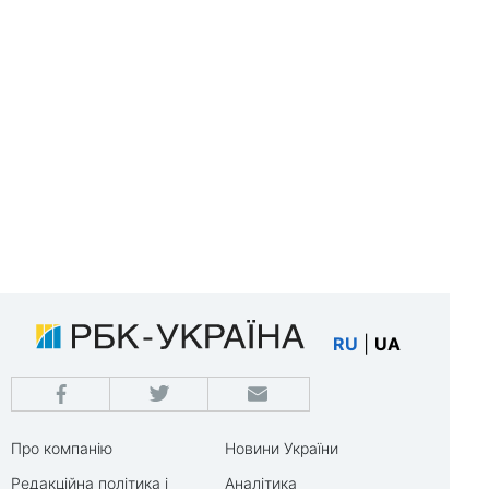
RU
|
UA
Про компанію
Новини України
Редакційна політика і
Аналітика