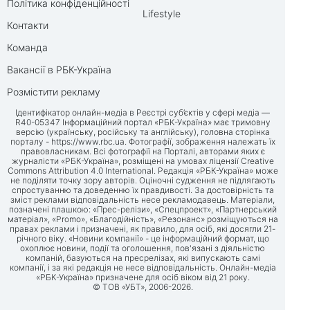
Політика конфіденційності
Lifestyle
Контакти
Команда
Вакансії в РБК-Україна
Розмістити рекламу
Ідентифікатор онлайн-медіа в Реєстрі суб’єктів у сфері медіа —
R40-05347 Інформаційний портал «РБК-Україна» має тримовну
версію (українську, російську та англійську), головна сторінка
порталу -
https://www.rbc.ua
. Фотографії, зображення належать їх
правовласникам. Всі фотографії на Порталі, авторами яких є
журналісти «РБК-Україна», розміщені на умовах ліцензії Creative
Commons Attribution 4.0 International. Редакція «РБК-Україна» може
не поділяти точку зору авторів. Оціночні судження не підлягають
спростуванню та доведенню їх правдивості. За достовірність та
зміст реклами відповідальність несе рекламодавець. Матеріали,
позначені плашкою: «Прес-релізи», «Спецпроект», «Партнерський
матеріал», «Promo», «Благодійність», «Резонанс» розміщуються на
правах реклами і призначені, як правило, для осіб, які досягли 21-
річного віку. «Новини компанії» - це інформаційний формат, що
охоплює новини, події та оголошення, пов'язані з діяльністю
компаній, базуються на пресрелізах, які випускають самі
компанії, і за які редакція не несе відповідальність. Онлайн-медіа
«РБК-Україна» призначене для осіб віком від 21 року.
© ТОВ «УБТ», 2006-2026.