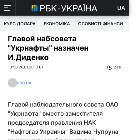
UA
КУРС ДОЛАРА
ЕКОНОМІКА
ОСОБИСТІ ФІНАНСИ
TEC
Главой набсовета
"Укрнафты" назначен
И.Диденко
13:50 26.01.2010 Вт
2 хв
RBC.UA
Главой наблюдательного совета ОАО
"Укрнафта" вместо заместителя
председателя правления НАК
"Нафтогаз Украины" Вадима Чупруна