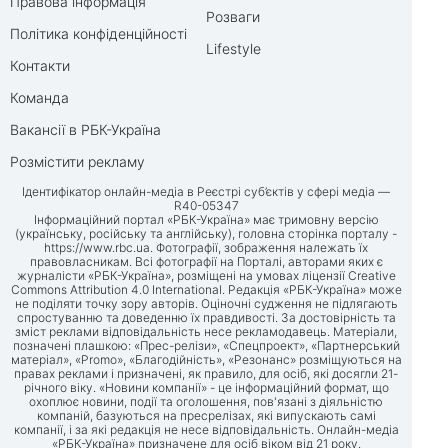
Правова інформація
Розваги
Політика конфіденційності
Lifestyle
Контакти
Команда
Вакансії в РБК-Україна
Розмістити рекламу
Ідентифікатор онлайн-медіа в Реєстрі суб’єктів у сфері медіа —
R40-05347
Інформаційний портал «РБК-Україна» має тримовну версію
(українську, російську та англійську), головна сторінка порталу -
https://www.rbc.ua
. Фотографії, зображення належать їх
правовласникам. Всі фотографії на Порталі, авторами яких є
журналісти «РБК-Україна», розміщені на умовах ліцензії Creative
Commons Attribution 4.0 International. Редакція «РБК-Україна» може
не поділяти точку зору авторів. Оціночні судження не підлягають
спростуванню та доведенню їх правдивості. За достовірність та
зміст реклами відповідальність несе рекламодавець. Матеріали,
позначені плашкою: «Прес-релізи», «Спецпроект», «Партнерський
матеріал», «Promo», «Благодійність», «Резонанс» розміщуються на
правах реклами і призначені, як правило, для осіб, які досягли 21-
річного віку. «Новини компанії» - це інформаційний формат, що
охоплює новини, події та оголошення, пов'язані з діяльністю
компаній, базуються на пресрелізах, які випускають самі
компанії, і за які редакція не несе відповідальність. Онлайн-медіа
«РБК-Україна» призначене для осіб віком від 21 року.