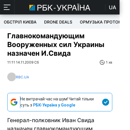
UA
ОБСТРІЛ КИЄВА
DRONE DEALS
ОРМУЗЬКА ПРОТОКА
Главнокомандующим
Вооруженных сил Украины
назначен И.Свида
11:11 14.11.2009 Сб
1 хв
RBC.UA
Не витрачай час на шум! Читай тільки
суть з
РБК-Україна у Google
Генерал-полковник Иван Свида
назначен главнокомандующим