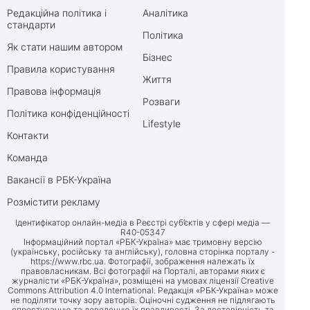
Редакційна політика і
Аналітика
стандарти
Політика
Як стати нашим автором
Бізнес
Правила користування
Життя
Правова інформація
Розваги
Політика конфіденційності
Lifestyle
Контакти
Команда
Вакансії в РБК-Україна
Розмістити рекламу
Ідентифікатор онлайн-медіа в Реєстрі суб’єктів у сфері медіа —
R40-05347
Інформаційний портал «РБК-Україна» має тримовну версію
(українську, російську та англійську), головна сторінка порталу -
https://www.rbc.ua
. Фотографії, зображення належать їх
правовласникам. Всі фотографії на Порталі, авторами яких є
журналісти «РБК-Україна», розміщені на умовах ліцензії Creative
Commons Attribution 4.0 International. Редакція «РБК-Україна» може
не поділяти точку зору авторів. Оціночні судження не підлягають
спростуванню та доведенню їх правдивості. За достовірність та