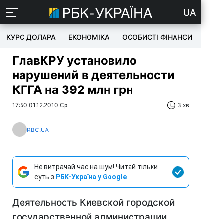
UA
КУРС ДОЛАРА
ЕКОНОМІКА
ОСОБИСТІ ФІНАНСИ
TEC
ГлавКРУ установило
нарушений в деятельности
КГГА на 392 млн грн
17:50 01.12.2010 Ср
3 хв
RBC.UA
Не витрачай час на шум! Читай тільки
суть з
РБК-Україна у Google
Деятельность Киевской городской
государственной администрации