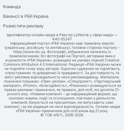
Команда
Вакансії в РБК-Україна
Розмістити рекламу
Ідентифікатор онлайн-медіа в Реєстрі суб’єктів у сфері медіа —
R40-05347
Інформаційний портал «РБК-Україна» має тримовну версію
(українську, російську та англійську), головна сторінка порталу -
https://www.rbc.ua
. Фотографії, зображення належать їх
правовласникам. Всі фотографії на Порталі, авторами яких є
журналісти «РБК-Україна», розміщені на умовах ліцензії Creative
Commons Attribution 4.0 International. Редакція «РБК-Україна» може
не поділяти точку зору авторів. Оціночні судження не підлягають
спростуванню та доведенню їх правдивості. За достовірність та
зміст реклами відповідальність несе рекламодавець. Матеріали,
позначені плашкою: «Прес-релізи», «Спецпроект», «Партнерський
матеріал», «Promo», «Благодійність», «Резонанс» розміщуються на
правах реклами і призначені, як правило, для осіб, які досягли 21-
річного віку. «Новини компанії» - це інформаційний формат, що
охоплює новини, події та оголошення, пов'язані з діяльністю
компаній, базуються на пресрелізах, які випускають самі
компанії, і за які редакція не несе відповідальність. Онлайн-медіа
«РБК-Україна» призначене для осіб віком від 21 року.
© ТОВ «УБТ», 2006-2026.