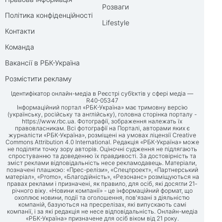
Розваги
Політика конфіденційності
Lifestyle
Контакти
Команда
Вакансії в РБК-Україна
Розмістити рекламу
Ідентифікатор онлайн-медіа в Реєстрі суб’єктів у сфері медіа —
R40-05347
Інформаційний портал «РБК-Україна» має тримовну версію
(українську, російську та англійську), головна сторінка порталу -
https://www.rbc.ua
. Фотографії, зображення належать їх
правовласникам. Всі фотографії на Порталі, авторами яких є
журналісти «РБК-Україна», розміщені на умовах ліцензії Creative
Commons Attribution 4.0 International. Редакція «РБК-Україна» може
не поділяти точку зору авторів. Оціночні судження не підлягають
спростуванню та доведенню їх правдивості. За достовірність та
зміст реклами відповідальність несе рекламодавець. Матеріали,
позначені плашкою: «Прес-релізи», «Спецпроект», «Партнерський
матеріал», «Promo», «Благодійність», «Резонанс» розміщуються на
правах реклами і призначені, як правило, для осіб, які досягли 21-
річного віку. «Новини компанії» - це інформаційний формат, що
охоплює новини, події та оголошення, пов'язані з діяльністю
компаній, базуються на пресрелізах, які випускають самі
компанії, і за які редакція не несе відповідальність. Онлайн-медіа
«РБК-Україна» призначене для осіб віком від 21 року.