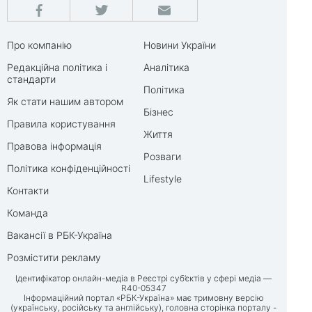
Про компанію
Новини України
Редакційна політика і
Аналітика
стандарти
Політика
Як стати нашим автором
Бізнес
Правила користування
Життя
Правова інформація
Розваги
Політика конфіденційності
Lifestyle
Контакти
Команда
Вакансії в РБК-Україна
Розмістити рекламу
Ідентифікатор онлайн-медіа в Реєстрі суб’єктів у сфері медіа —
R40-05347
Інформаційний портал «РБК-Україна» має тримовну версію
(українську, російську та англійську), головна сторінка порталу -