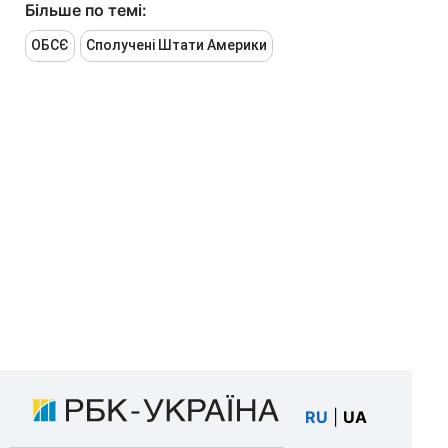
Більше по темі:
ОБСЄ
Сполучені Штати Америки
RU
|
UA