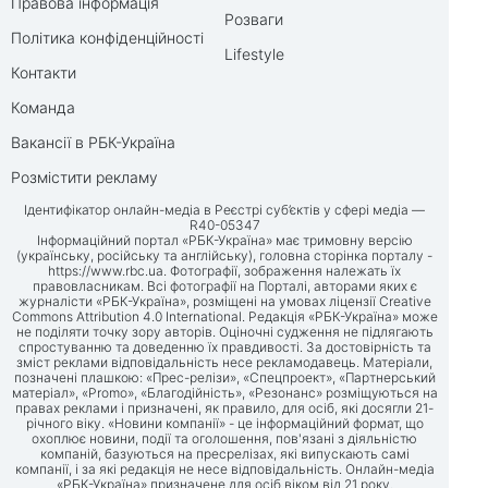
Правова інформація
Розваги
Політика конфіденційності
Lifestyle
Контакти
Команда
Вакансії в РБК-Україна
Розмістити рекламу
Ідентифікатор онлайн-медіа в Реєстрі суб’єктів у сфері медіа —
R40-05347
Інформаційний портал «РБК-Україна» має тримовну версію
(українську, російську та англійську), головна сторінка порталу -
https://www.rbc.ua
. Фотографії, зображення належать їх
правовласникам. Всі фотографії на Порталі, авторами яких є
журналісти «РБК-Україна», розміщені на умовах ліцензії Creative
Commons Attribution 4.0 International. Редакція «РБК-Україна» може
не поділяти точку зору авторів. Оціночні судження не підлягають
спростуванню та доведенню їх правдивості. За достовірність та
зміст реклами відповідальність несе рекламодавець. Матеріали,
позначені плашкою: «Прес-релізи», «Спецпроект», «Партнерський
матеріал», «Promo», «Благодійність», «Резонанс» розміщуються на
правах реклами і призначені, як правило, для осіб, які досягли 21-
річного віку. «Новини компанії» - це інформаційний формат, що
охоплює новини, події та оголошення, пов'язані з діяльністю
компаній, базуються на пресрелізах, які випускають самі
компанії, і за які редакція не несе відповідальність. Онлайн-медіа
«РБК-Україна» призначене для осіб віком від 21 року.