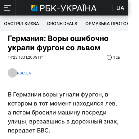
UA
ОБСТРІЛ КИЄВА
DRONE DEALS
ОРМУЗЬКА ПРОТОКА
Германия: Воры ошибочно
украли фургон со львом
14:23 13.11.2009 Пт
1 хв
RBC.UA
В Германии воры угнали фургон, в
котором в тот момент находился лев,
а потом бросили машину посреди
улицы, врезавшись в дорожный знак,
передает ВВС.