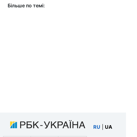
Більше по темі:
RU
|
UA