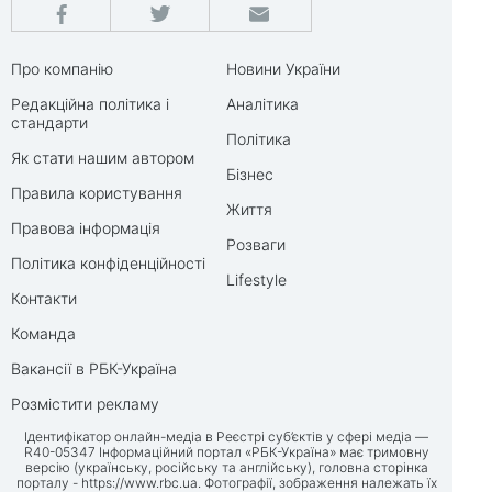
Про компанію
Новини України
Редакційна політика і
Аналітика
стандарти
Політика
Як стати нашим автором
Бізнес
Правила користування
Життя
Правова інформація
Розваги
Політика конфіденційності
Lifestyle
Контакти
Команда
Вакансії в РБК-Україна
Розмістити рекламу
Ідентифікатор онлайн-медіа в Реєстрі суб’єктів у сфері медіа —
R40-05347 Інформаційний портал «РБК-Україна» має тримовну
версію (українську, російську та англійську), головна сторінка
порталу -
https://www.rbc.ua
. Фотографії, зображення належать їх