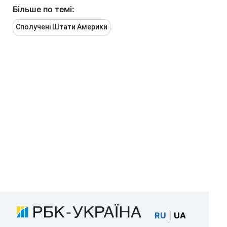
Більше по темі:
Сполучені Штати Америки
RU
|
UA