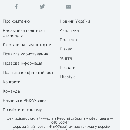
Про компанію
Новини України
Редакційна політика і
Аналітика
стандарти
Політика
Як стати нашим автором
Бізнес
Правила користування
Життя
Правова інформація
Розваги
Політика конфіденційності
Lifestyle
Контакти
Команда
Вакансії в РБК-Україна
Розмістити рекламу
Ідентифікатор онлайн-медіа в Реєстрі суб’єктів у сфері медіа —
R40-05347
Інформаційний портал «РБК-Україна» має тримовну версію