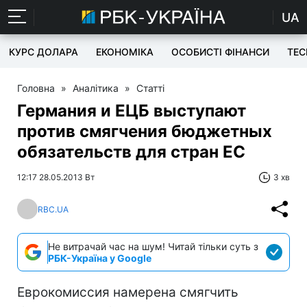
UA
КУРС ДОЛАРА
ЕКОНОМІКА
ОСОБИСТІ ФІНАНСИ
TEC
Головна
»
Аналітика
»
Статті
Германия и ЕЦБ выступают
против смягчения бюджетных
обязательств для стран ЕС
12:17 28.05.2013 Вт
3 хв
RBC.UA
Не витрачай час на шум! Читай тільки суть з
РБК-Україна у Google
Еврокомиссия намерена смягчить