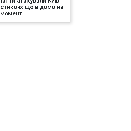
панти атакували Київ
істикою: що відомо на
 момент