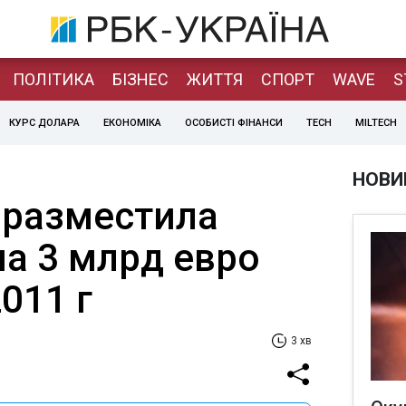
ПОЛІТИКА
БІЗНЕС
ЖИТТЯ
СПОРТ
WAVE
S
КУРС ДОЛАРА
ЕКОНОМІКА
ОСОБИСТІ ФІНАНСИ
TECH
MILTECH
НОВИ
 разместила
на 3 млрд евро
011 г
3 хв