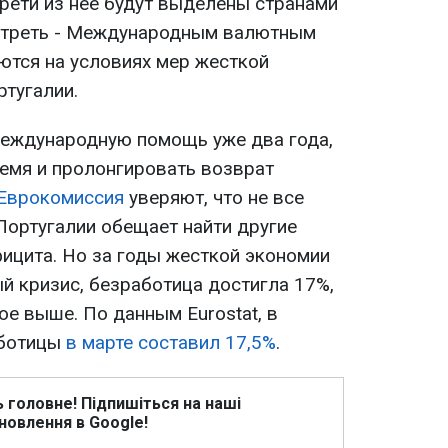
трети из нее будут выделены странами
а треть - Международным валютным
тся на условиях мер жесткой
тугалии.
международную помощь уже два года,
емя и пролонгировать возврат
Еврокомиссия
уверяют, что не все
Португалии обещает найти другие
ицита. Но за годы жесткой экономии
й кризис, безработица достигла 17%,
е выше. По данным Eurostat, в
аботицы
в марте составил 17,5%
.
ь головне! Підпишіться на наші
новлення в Google!