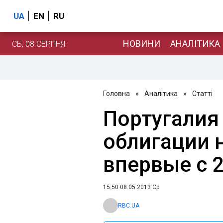
UA
EN
RU
НОВИНИ
АНАЛІТИКА
СБ, 08 СЕРПНЯ
Головна
»
Аналітика
»
Статті
Португалия
облигации 
впервые с 2
15:50 08.05.2013 Ср
RBC.UA