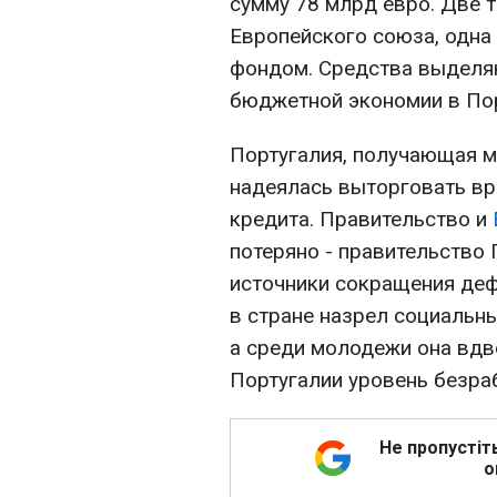
сумму 78 млрд евро. Две 
Европейского союза, одн
фондом. Средства выделяю
бюджетной экономии в Пор
Португалия, получающая 
надеялась выторговать вр
кредита. Правительство и
потеряно - правительство 
источники сокращения деф
в стране назрел социальны
а среди молодежи она вдво
Португалии уровень безр
Не пропустіт
о