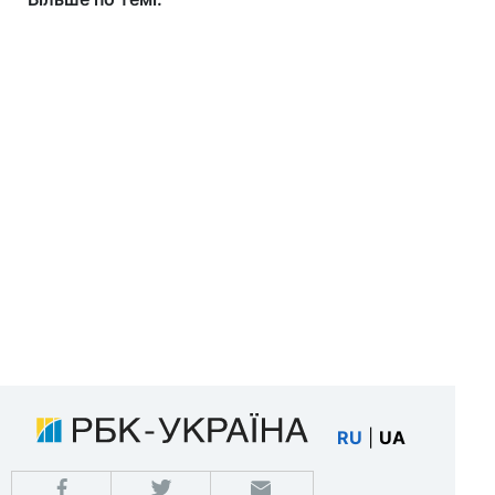
RU
|
UA