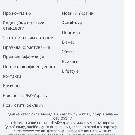
Про компанію
Новини України
Редакційна політика і
Аналітика
стандарти
Політика
Як стати нашим автором
Бізнес
Правила користування
Життя
Правова інформація
Розваги
Політика конфіденційності
Lifestyle
Контакти
Команда
Вакансії в РБК-Україна
Розмістити рекламу
Ідентифікатор онлайн-медіа в Реєстрі суб’єктів у сфері медіа —
R40-05347
Інформаційний портал «РБК-Україна» має тримовну версію
(українську, російську та англійську), головна сторінка порталу -
https://www.rbc.ua
. Фотографії, зображення належать їх