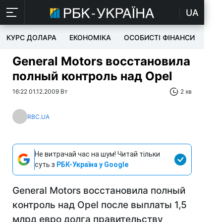
UA
КУРС ДОЛАРА
ЕКОНОМІКА
ОСОБИСТІ ФІНАНСИ
TEC
General Motors восстановила
полный контроль над Opel
16:22 01.12.2009 Вт
2 хв
RBC.UA
Не витрачай час на шум! Читай тільки
суть з
РБК-Україна у Google
General Motors восстановила полный
контроль над Opel после выплаты 1,5
млрд евро долга правительству