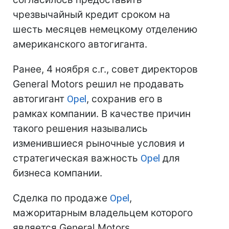
чрезвычайный кредит сроком на
шесть месяцев немецкому отделению
американского автогиганта.
Ранее, 4 ноября с.г., совет директоров
General Motors решил не продавать
автогигант
Opel
, сохранив его в
рамках компании. В качестве причин
такого решения назывались
изменившиеся рыночные условия и
стратегическая важность
Opel
для
бизнеса компании.
Сделка по продаже
Opel
,
мажоритарным владельцем которого
является General Motors,