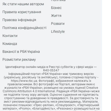
Як стати нашим автором
Бізнес
Правила користування
Життя
Правова інформація
Розваги
Політика конфіденційності
Lifestyle
Контакти
Команда
Вакансії в РБК-Україна
Розмістити рекламу
Ідентифікатор онлайн-медіа в Реєстрі суб’єктів у сфері медіа —
R40-05347
Інформаційний портал «РБК-Україна» має тримовну версію
(українську, російську та англійську), головна сторінка порталу -
https://www.rbc.ua
. Фотографії, зображення належать їх
правовласникам. Всі фотографії на Порталі, авторами яких є
журналісти «РБК-Україна», розміщені на умовах ліцензії Creative
Commons Attribution 4.0 International. Редакція «РБК-Україна» може
не поділяти точку зору авторів. Оціночні судження не підлягають
спростуванню та доведенню їх правдивості. За достовірність та
зміст реклами відповідальність несе рекламодавець. Матеріали,
позначені плашкою: «Прес-релізи», «Спецпроект», «Партнерський
матеріал», «Promo», «Благодійність», «Резонанс» розміщуються на