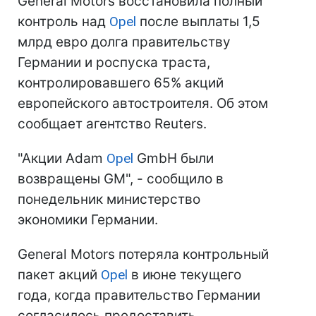
General Motors восстановила полный
контроль над
Opel
после выплаты 1,5
млрд евро долга правительству
Германии и роспуска траста,
контролировавшего 65% акций
европейского автостроителя. Об этом
сообщает агентство Reuters.
"Акции Adam
Opel
GmbH были
возвращены GM", - сообщило в
понедельник министерство
экономики Германии.
General Motors потеряла контрольный
пакет акций
Opel
в июне текущего
года, когда правительство Германии
согласилось предоставить