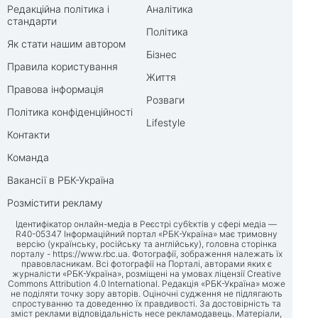
Редакційна політика і
Аналітика
стандарти
Політика
Як стати нашим автором
Бізнес
Правила користування
Життя
Правова інформація
Розваги
Політика конфіденційності
Lifestyle
Контакти
Команда
Вакансії в РБК-Україна
Розмістити рекламу
Ідентифікатор онлайн-медіа в Реєстрі суб’єктів у сфері медіа —
R40-05347 Інформаційний портал «РБК-Україна» має тримовну
версію (українську, російську та англійську), головна сторінка
порталу -
https://www.rbc.ua
. Фотографії, зображення належать їх
правовласникам. Всі фотографії на Порталі, авторами яких є
журналісти «РБК-Україна», розміщені на умовах ліцензії Creative
Commons Attribution 4.0 International. Редакція «РБК-Україна» може
не поділяти точку зору авторів. Оціночні судження не підлягають
спростуванню та доведенню їх правдивості. За достовірність та
зміст реклами відповідальність несе рекламодавець. Матеріали,