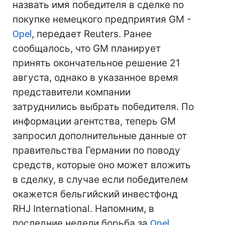
назвать имя победителя в сделке по
покупке немецкого предприятия GM -
Opel
, передает Reuters. Ранее
сообщалось, что GM планирует
принять окончательное решение 21
августа, однако в указанное время
представители компании
затруднились выбрать победителя. По
информации агентства, теперь GM
запросил дополнительные данные от
правительства Германии по поводу
средств, которые оно может вложить
в сделку, в случае если победителем
окажется бельгийский инвестфонд
RHJ International. Напомним, в
последние недели борьба за
Opel