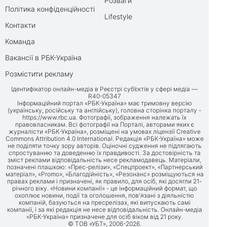
Розваги
Політика конфіденційності
Lifestyle
Контакти
Команда
Вакансії в РБК-Україна
Розмістити рекламу
Ідентифікатор онлайн-медіа в Реєстрі суб’єктів у сфері медіа —
R40-05347
Інформаційний портал «РБК-Україна» має тримовну версію
(українську, російську та англійську), головна сторінка порталу -
https://www.rbc.ua
. Фотографії, зображення належать їх
правовласникам. Всі фотографії на Порталі, авторами яких є
журналісти «РБК-Україна», розміщені на умовах ліцензії Creative
Commons Attribution 4.0 International. Редакція «РБК-Україна» може
не поділяти точку зору авторів. Оціночні судження не підлягають
спростуванню та доведенню їх правдивості. За достовірність та
зміст реклами відповідальність несе рекламодавець. Матеріали,
позначені плашкою: «Прес-релізи», «Спецпроект», «Партнерський
матеріал», «Promo», «Благодійність», «Резонанс» розміщуються на
правах реклами і призначені, як правило, для осіб, які досягли 21-
річного віку. «Новини компанії» - це інформаційний формат, що
охоплює новини, події та оголошення, пов'язані з діяльністю
компаній, базуються на пресрелізах, які випускають самі
компанії, і за які редакція не несе відповідальність. Онлайн-медіа
«РБК-Україна» призначене для осіб віком від 21 року.
© ТОВ «УБТ», 2006-2026.