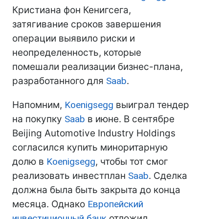
Кристиана фон Кенигсега,
затягивание сроков завершения
операции выявило риски и
неопределенность, которые
помешали реализации бизнес-плана,
разработанного для
Saab
.
Напомним,
Koenigsegg
выиграл тендер
на покупку
Saab
в июне. В сентябре
Beijing Automotive Industry Holdings
согласился купить миноритарную
долю в
Koenigsegg
, чтобы тот смог
реализовать инвестплан
Saab
. Сделка
должна была быть закрыта до конца
месяца. Однако
Европейский
инвестиционный банк
отложил