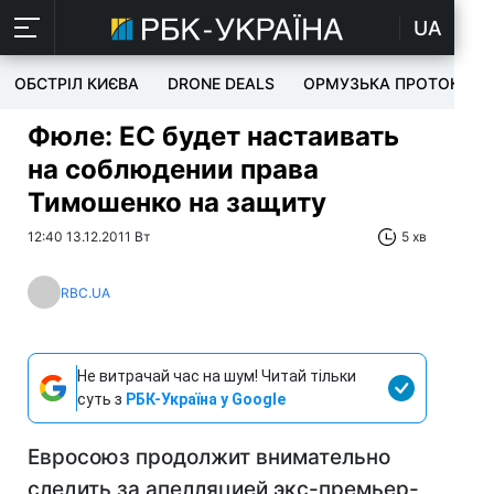
UA
ОБСТРІЛ КИЄВА
DRONE DEALS
ОРМУЗЬКА ПРОТОКА
Фюле: ЕС будет настаивать
на соблюдении права
Тимошенко на защиту
12:40 13.12.2011 Вт
5 хв
RBC.UA
Не витрачай час на шум! Читай тільки
суть з
РБК-Україна у Google
Евросоюз продолжит внимательно
следить за апелляцией экс-премьер-