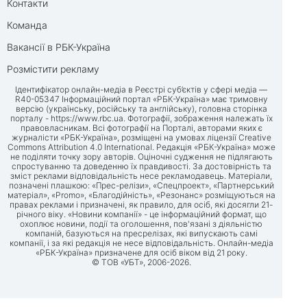
Контакти
Команда
Вакансії в РБК-Україна
Розмістити рекламу
Ідентифікатор онлайн-медіа в Реєстрі суб’єктів у сфері медіа —
R40-05347 Інформаційний портал «РБК-Україна» має тримовну
версію (українську, російську та англійську), головна сторінка
порталу -
https://www.rbc.ua
. Фотографії, зображення належать їх
правовласникам. Всі фотографії на Порталі, авторами яких є
журналісти «РБК-Україна», розміщені на умовах ліцензії Creative
Commons Attribution 4.0 International. Редакція «РБК-Україна» може
не поділяти точку зору авторів. Оціночні судження не підлягають
спростуванню та доведенню їх правдивості. За достовірність та
зміст реклами відповідальність несе рекламодавець. Матеріали,
позначені плашкою: «Прес-релізи», «Спецпроект», «Партнерський
матеріал», «Promo», «Благодійність», «Резонанс» розміщуються на
правах реклами і призначені, як правило, для осіб, які досягли 21-
річного віку. «Новини компанії» - це інформаційний формат, що
охоплює новини, події та оголошення, пов'язані з діяльністю
компаній, базуються на пресрелізах, які випускають самі
компанії, і за які редакція не несе відповідальність. Онлайн-медіа
«РБК-Україна» призначене для осіб віком від 21 року.
© ТОВ «УБТ», 2006-2026.