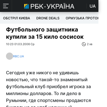
UA
ОБСТРІЛ КИЄВА
DRONE DEALS
ОРМУЗЬКА ПРОТОКА
Футбольного защитника
купили за 15 кило сосисок
10:23 01.03.2006 Ср
2 хв
RBC.UA
Сегодня уже никого не удивишь
новостью, что такой-то знаменитый
футбольный клуб приобрел игрока за
миллионы долларов. То ли дело в
Румынии, где спортсмены продаются