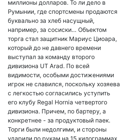
миллионы долларов. То ли дело в
Румынии, где спортсмены продаются
буквально за хлеб насущный,
например, за сосиски… Объектом
торга стал защитник Мариус Циоара,
который до не давнего времени
выступал за команду второго
дивизиона UT Arad. По всей
видимости, особыми достижениями
игрок не славился, поскольку хозяева
с легкостью согласились уступить
его клубу Regal Hornia четвертого
дивизиона. Причем, по бартеру, а
конкретнее - за продуктовый паек.
Торги были недолгими, и стороны
ударили по рукам на 15 килограммах