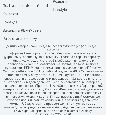
Розваги
Політика конфіденційності
Lifestyle
Контакти
Команда
Вакансії в РБК-Україна
Розмістити рекламу
Ідентифікатор онлайн-медіа в Реєстрі суб’єктів у сфері медіа —
R40-05347
Інформаційний портал «РБК-Україна» має тримовну версію
(українську, російську та англійську), головна сторінка порталу -
https://www.rbc.ua
. Фотографії, зображення належать їх
правовласникам. Всі фотографії на Порталі, авторами яких є
журналісти «РБК-Україна», розміщені на умовах ліцензії Creative
Commons Attribution 4.0 International. Редакція «РБК-Україна» може
не поділяти точку зору авторів. Оціночні судження не підлягають
спростуванню та доведенню їх правдивості. За достовірність та
зміст реклами відповідальність несе рекламодавець. Матеріали,
позначені плашкою: «Прес-релізи», «Спецпроект», «Партнерський
матеріал», «Promo», «Благодійність», «Резонанс» розміщуються на
правах реклами і призначені, як правило, для осіб, які досягли 21-
річного віку. «Новини компанії» - це інформаційний формат, що
охоплює новини, події та оголошення, пов'язані з діяльністю
компаній, базуються на пресрелізах, які випускають самі
компанії, і за які редакція не несе відповідальність. Онлайн-медіа
«РБК-Україна» призначене для осіб віком від 21 року.
© ТОВ «УБТ», 2006-2026.