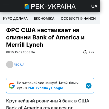
UA
КУРС ДОЛАРА
ЕКОНОМІКА
ОСОБИСТІ ФІНАНСИ
TEC
ФРС США настаивает на
слиянии Bank of America и
Merrill Lynch
08:10 15.09.2008 Пн
2 хв
RBC.UA
Не витрачай час на шум! Читай тільки
суть з
РБК-Україна у Google
Крупнейший розничный банк в США
Bank of America отказался от