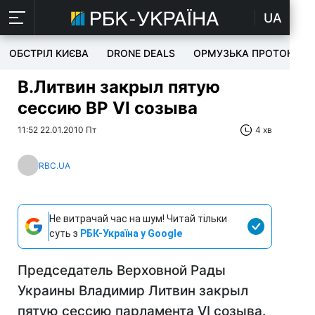
UA
ОБСТРІЛ КИЄВА
DRONE DEALS
ОРМУЗЬКА ПРОТОКА
В.Литвин закрыл пятую
сессию ВР VI созыва
11:52 22.01.2010 Пт
4 хв
RBC.UA
Не витрачай час на шум! Читай тільки
суть з
РБК-Україна у Google
Председатель Верховной Рады
Украины Владимир Литвин закрыл
пятую сессию парламента VI созыва.