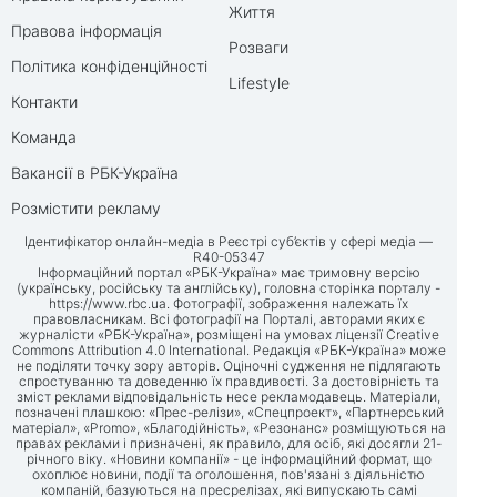
Життя
Правова інформація
Розваги
Політика конфіденційності
Lifestyle
Контакти
Команда
Вакансії в РБК-Україна
Розмістити рекламу
Ідентифікатор онлайн-медіа в Реєстрі суб’єктів у сфері медіа —
R40-05347
Інформаційний портал «РБК-Україна» має тримовну версію
(українську, російську та англійську), головна сторінка порталу -
https://www.rbc.ua
. Фотографії, зображення належать їх
правовласникам. Всі фотографії на Порталі, авторами яких є
журналісти «РБК-Україна», розміщені на умовах ліцензії Creative
Commons Attribution 4.0 International. Редакція «РБК-Україна» може
не поділяти точку зору авторів. Оціночні судження не підлягають
спростуванню та доведенню їх правдивості. За достовірність та
зміст реклами відповідальність несе рекламодавець. Матеріали,
позначені плашкою: «Прес-релізи», «Спецпроект», «Партнерський
матеріал», «Promo», «Благодійність», «Резонанс» розміщуються на
правах реклами і призначені, як правило, для осіб, які досягли 21-
річного віку. «Новини компанії» - це інформаційний формат, що
охоплює новини, події та оголошення, пов'язані з діяльністю
компаній, базуються на пресрелізах, які випускають самі