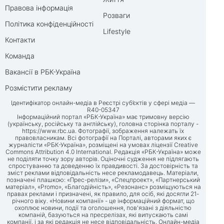
Правова інформація
Розваги
Політика конфіденційності
Lifestyle
Контакти
Команда
Вакансії в РБК-Україна
Розмістити рекламу
Ідентифікатор онлайн-медіа в Реєстрі суб’єктів у сфері медіа —
R40-05347
Інформаційний портал «РБК-Україна» має тримовну версію
(українську, російську та англійську), головна сторінка порталу -
https://www.rbc.ua
. Фотографії, зображення належать їх
правовласникам. Всі фотографії на Порталі, авторами яких є
журналісти «РБК-Україна», розміщені на умовах ліцензії Creative
Commons Attribution 4.0 International. Редакція «РБК-Україна» може
не поділяти точку зору авторів. Оціночні судження не підлягають
спростуванню та доведенню їх правдивості. За достовірність та
зміст реклами відповідальність несе рекламодавець. Матеріали,
позначені плашкою: «Прес-релізи», «Спецпроект», «Партнерський
матеріал», «Promo», «Благодійність», «Резонанс» розміщуються на
правах реклами і призначені, як правило, для осіб, які досягли 21-
річного віку. «Новини компанії» - це інформаційний формат, що
охоплює новини, події та оголошення, пов'язані з діяльністю
компаній, базуються на пресрелізах, які випускають самі
компанії, і за які редакція не несе відповідальність. Онлайн-медіа