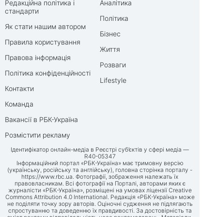
Редакційна політика і
Аналітика
стандарти
Політика
Як стати нашим автором
Бізнес
Правила користування
Життя
Правова інформація
Розваги
Політика конфіденційності
Lifestyle
Контакти
Команда
Вакансії в РБК-Україна
Розмістити рекламу
Ідентифікатор онлайн-медіа в Реєстрі суб’єктів у сфері медіа —
R40-05347
Інформаційний портал «РБК-Україна» має тримовну версію
(українську, російську та англійську), головна сторінка порталу -
https://www.rbc.ua
. Фотографії, зображення належать їх
правовласникам. Всі фотографії на Порталі, авторами яких є
журналісти «РБК-Україна», розміщені на умовах ліцензії Creative
Commons Attribution 4.0 International. Редакція «РБК-Україна» може
не поділяти точку зору авторів. Оціночні судження не підлягають
спростуванню та доведенню їх правдивості. За достовірність та