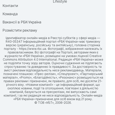
Lifestyle
Контакти
Команда
Вакансії в РБК-Україна
Розмістити рекламу
Ідентифікатор онлайн-медіа в Реєстрі суб’єктів у сфері медіа —
R40-05347 Інформаційний портал «РБК-Україна» має тримовну
версію (українську, російську та англійську), головна сторінка
порталу -
https://www.rbc.ua
. Фотографії, зображення належать їх
правовласникам. Всі фотографії на Порталі, авторами яких є
журналісти «РБК-Україна», розміщені на умовах ліцензії Creative
Commons Attribution 4.0 International. Редакція «РБК-Україна» може
не поділяти точку зору авторів. Оціночні судження не підлягають
спростуванню та доведенню їх правдивості. За достовірність та
зміст реклами відповідальність несе рекламодавець. Матеріали,
позначені плашкою: «Прес-релізи», «Спецпроект», «Партнерський
матеріал», «Promo», «Благодійність», «Резонанс» розміщуються на
правах реклами і призначені, як правило, для осіб, які досягли 21-
річного віку. «Новини компанії» - це інформаційний формат, що
охоплює новини, події та оголошення, пов'язані з діяльністю
компаній, базуються на пресрелізах, які випускають самі
компанії, і за які редакція не несе відповідальність. Онлайн-медіа
«РБК-Україна» призначене для осіб віком від 21 року.
© ТОВ «УБТ», 2006-2026.