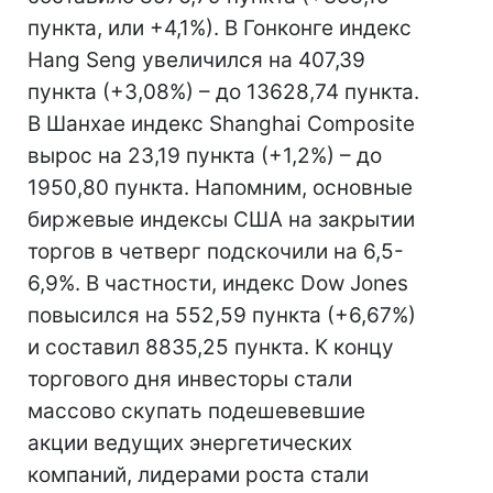
пункта, или +4,1%). В Гонконге индекс
Hang Seng увеличился на 407,39
пункта (+3,08%) – до 13628,74 пункта.
В Шанхае индекс Shanghai Composite
вырос на 23,19 пункта (+1,2%) – до
1950,80 пункта. Напомним, основные
биржевые индексы США на закрытии
торгов в четверг подскочили на 6,5-
6,9%. В частности, индекс Dow Jones
повысился на 552,59 пункта (+6,67%)
и составил 8835,25 пункта. К концу
торгового дня инвесторы стали
массово скупать подешевевшие
акции ведущих энергетических
компаний, лидерами роста стали