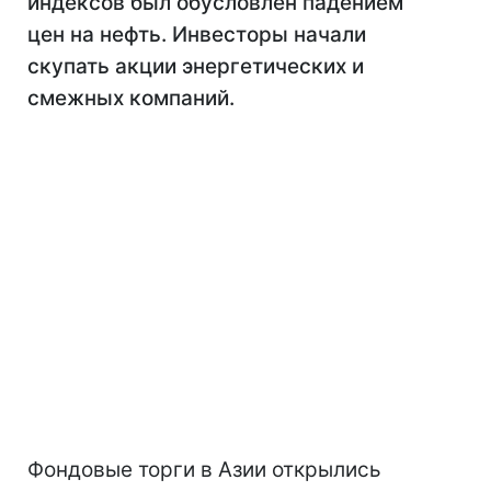
индексов был обусловлен падением
цен на нефть. Инвесторы начали
скупать акции энергетических и
смежных компаний.
Фондовые торги в Азии открылись