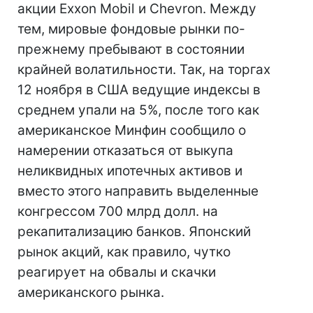
акции Exxon Mobil и Chevron. Между
тем, мировые фондовые рынки по-
прежнему пребывают в состоянии
крайней волатильности. Так, на торгах
12 ноября в США ведущие индексы в
среднем упали на 5%, после того как
американское Минфин сообщило о
намерении отказаться от выкупа
неликвидных ипотечных активов и
вместо этого направить выделенные
конгрессом 700 млрд долл. на
рекапитализацию банков. Японский
рынок акций, как правило, чутко
реагирует на обвалы и скачки
американского рынка.