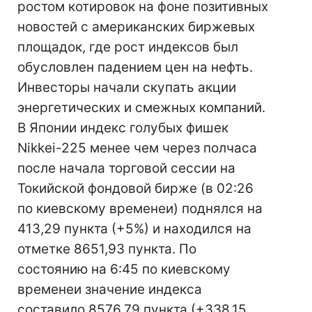
ростом котировок на фоне позитивных
новостей с американских биржевых
площадок, где рост индексов был
обусловлен падением цен на нефть.
Инвесторы начали скупать акции
энергетических и смежных компаний.
В Японии индекс голубых фишек
Nikkei-225 менее чем через полчаса
после начала торговой сессии на
Токийской фондовой бирже (в 02:26
по киевскому временеи) поднялся на
413,29 пункта (+5%) и находился на
отметке 8651,93 пункта. По
состоянию на 6:45 по киевскому
временеи значение индекса
составило 8576,79 пункта (+338,15