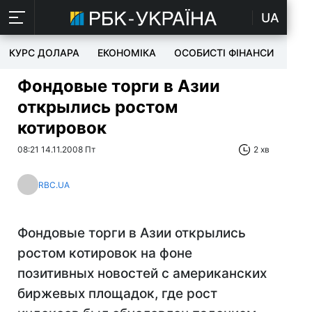
UA
КУРС ДОЛАРА
ЕКОНОМІКА
ОСОБИСТІ ФІНАНСИ
TEC
Фондовые торги в Азии
открылись ростом
котировок
08:21 14.11.2008 Пт
2 хв
RBC.UA
Фондовые торги в Азии открылись
ростом котировок на фоне
позитивных новостей с американских
биржевых площадок, где рост