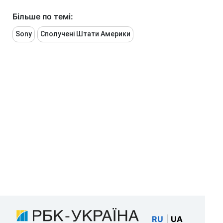
Більше по темі:
Sony
Сполучені Штати Америки
RU
|
UA