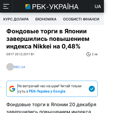
UA
КУРС ДОЛАРА
ЕКОНОМІКА
ОСОБИСТІ ФІНАНСИ
TEC
Фондовые торги в Японии
завершились повышением
индекса Nikkei на 0,48%
09:17 20.12.2011 Вт
2 хв
RBC.UA
Не витрачай час на шум! Читай тільки
суть з
РБК-Україна у Google
Фондовые торги в Японии 20 декабря
завершились повышением индекса