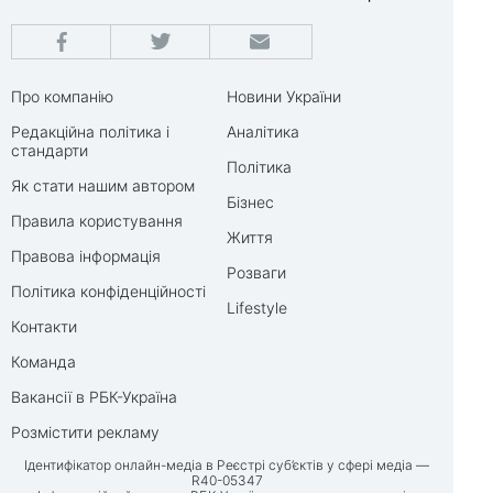
Про компанію
Новини України
Редакційна політика і
Аналітика
стандарти
Політика
Як стати нашим автором
Бізнес
Правила користування
Життя
Правова інформація
Розваги
Політика конфіденційності
Lifestyle
Контакти
Команда
Вакансії в РБК-Україна
Розмістити рекламу
Ідентифікатор онлайн-медіа в Реєстрі суб’єктів у сфері медіа —
R40-05347