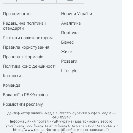
Про компанію
Новини України
Редакційна політика і
Аналітика
стандарти
Політика
Як стати нашим автором
Бізнес
Правила користування
Життя
Правова інформація
Розваги
Політика конфіденційності
Lifestyle
Контакти
Команда
Вакансії в РБК-Україна
Розмістити рекламу
Ідентифікатор онлайн-медіа в Реєстрі суб’єктів у сфері медіа —
R40-05347
Інформаційний портал «РБК-Україна» має тримовну версію
(українську, російську та англійську), головна сторінка порталу -
https://www.rbc.ua
. Фотографії, зображення належать їх