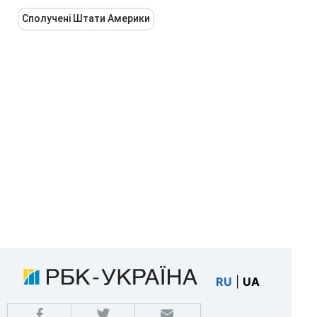
Сполучені Штати Америки
RU
|
UA