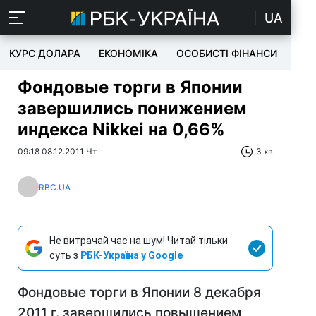
UA
КУРС ДОЛАРА
ЕКОНОМІКА
ОСОБИСТІ ФІНАНСИ
TEC
Фондовые торги в Японии
завершились понижением
индекса Nikkei на 0,66%
09:18 08.12.2011 Чт
3 хв
RBC.UA
Не витрачай час на шум! Читай тільки
суть з
РБК-Україна у Google
Фондовые торги в Японии 8 декабря
2011 г. завершились повышением