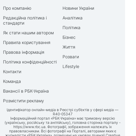
Про компанію
Новини України
Редакційна політика і
Аналітика
стандарти
Політика
Як стати нашим автором
Бізнес
Правила користування
Життя
Правова інформація
Розваги
Політика конфіденційності
Lifestyle
Контакти
Команда
Вакансії в РБК-Україна
Розмістити рекламу
Ідентифікатор онлайн-медіа в Реєстрі суб’єктів у сфері медіа —
R40-05347
Інформаційний портал «РБК-Україна» має тримовну версію
(українську, російську та англійську), головна сторінка порталу -
https://www.rbc.ua
. Фотографії, зображення належать їх
правовласникам. Всі фотографії на Порталі, авторами яких є
журналісти «РБК-Україна», розміщені на умовах ліцензії Creative