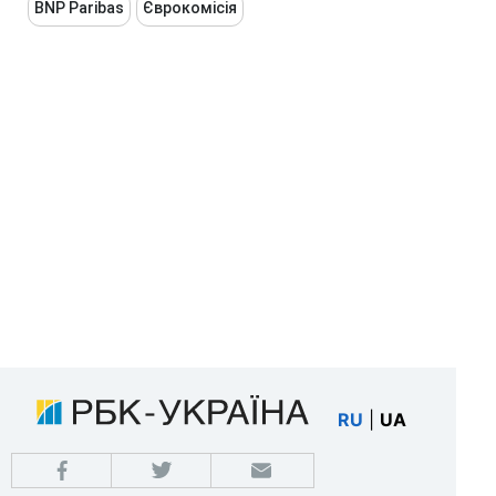
BNP Paribas
Єврокомісія
RU
|
UA