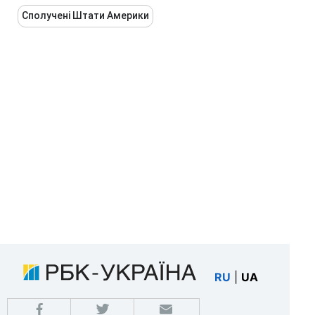
Сполучені Штати Америки
RU
|
UA