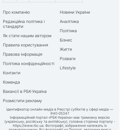
Про компанію
Новини України
Редакційна політика і
Аналітика
стандарти
Політика
Як стати нашим автором
Бізнес
Правила користування
Життя
Правова інформація
Розваги
Політика конфіденційності
Lifestyle
Контакти
Команда
Вакансії в РБК-Україна
Розмістити рекламу
Ідентифікатор онлайн-медіа в Реєстрі суб’єктів у сфері медіа —
R40-05347
Інформаційний портал «РБК-Україна» має тримовну версію
(українську, російську та англійську), головна сторінка порталу -
https://www.rbc.ua
. Фотографії, зображення належать їх
правовласникам. Всі фотографії на Порталі, авторами яких є