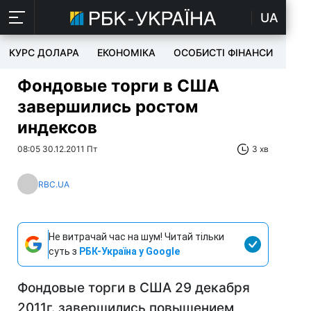
UA
КУРС ДОЛАРА
ЕКОНОМІКА
ОСОБИСТІ ФІНАНСИ
TEC
Фондовые торги в США
завершились ростом
индексов
08:05 30.12.2011 Пт
3 хв
RBC.UA
Не витрачай час на шум! Читай тільки
суть з
РБК-Україна у Google
Фондовые торги в США 29 декабря
2011г. завершились повышением