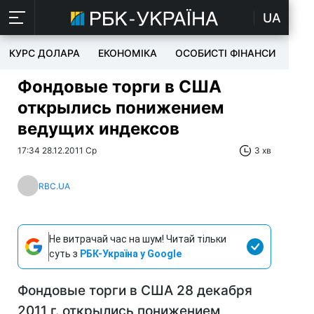
UA
КУРС ДОЛАРА
ЕКОНОМІКА
ОСОБИСТІ ФІНАНСИ
TEC
Фондовые торги в США
открылись понижением
ведущих индексов
17:34 28.12.2011 Ср
3 хв
RBC.UA
Не витрачай час на шум! Читай тільки
суть з
РБК-Україна у Google
Фондовые торги в США 28 декабря
2011 г. открылись понижением