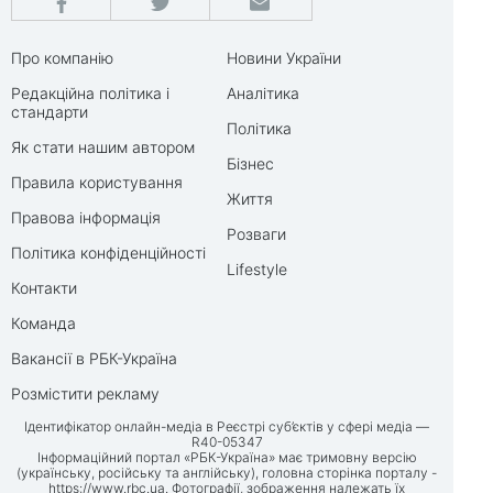
Про компанію
Новини України
Редакційна політика і
Аналітика
стандарти
Політика
Як стати нашим автором
Бізнес
Правила користування
Життя
Правова інформація
Розваги
Політика конфіденційності
Lifestyle
Контакти
Команда
Вакансії в РБК-Україна
Розмістити рекламу
Ідентифікатор онлайн-медіа в Реєстрі суб’єктів у сфері медіа —
R40-05347
Інформаційний портал «РБК-Україна» має тримовну версію
(українську, російську та англійську), головна сторінка порталу -
https://www.rbc.ua
. Фотографії, зображення належать їх