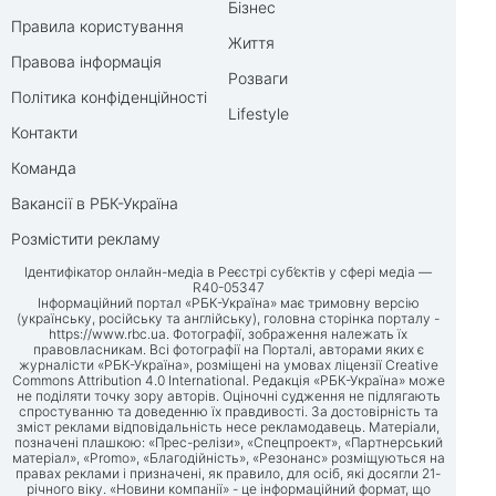
Бізнес
Правила користування
Життя
Правова інформація
Розваги
Політика конфіденційності
Lifestyle
Контакти
Команда
Вакансії в РБК-Україна
Розмістити рекламу
Ідентифікатор онлайн-медіа в Реєстрі суб’єктів у сфері медіа —
R40-05347
Інформаційний портал «РБК-Україна» має тримовну версію
(українську, російську та англійську), головна сторінка порталу -
https://www.rbc.ua
. Фотографії, зображення належать їх
правовласникам. Всі фотографії на Порталі, авторами яких є
журналісти «РБК-Україна», розміщені на умовах ліцензії Creative
Commons Attribution 4.0 International. Редакція «РБК-Україна» може
не поділяти точку зору авторів. Оціночні судження не підлягають
спростуванню та доведенню їх правдивості. За достовірність та
зміст реклами відповідальність несе рекламодавець. Матеріали,
позначені плашкою: «Прес-релізи», «Спецпроект», «Партнерський
матеріал», «Promo», «Благодійність», «Резонанс» розміщуються на
правах реклами і призначені, як правило, для осіб, які досягли 21-
річного віку. «Новини компанії» - це інформаційний формат, що