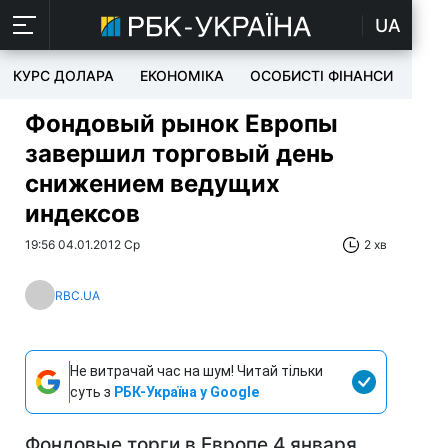
UA
КУРС ДОЛАРА
ЕКОНОМІКА
ОСОБИСТІ ФІНАНСИ
TEC
Фондовый рынок Европы
завершил торговый день
снижением ведущих
индексов
19:56 04.01.2012 Ср
2 хв
RBC.UA
Не витрачай час на шум! Читай тільки
суть з
РБК-Україна у Google
Фондовые торги в Европе 4 января