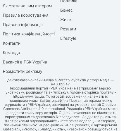
Політика
Як стати нашим автором
Бізнес
Правила користування
Життя
Правова інформація
Розваги
Політика конфіденційності
Lifestyle
Контакти
Команда
Вакансії в РБК-Україна
Розмістити рекламу
Ідентифікатор онлайн-медіа в Реєстрі суб’єктів у сфері медіа —
R40-05347
Інформаційний портал «РБК-Україна» має тримовну версію
(українську, російську та англійську), головна сторінка порталу -
https://www.rbc.ua
. Фотографії, зображення належать їх
правовласникам. Всі фотографії на Порталі, авторами яких є
журналісти «РБК-Україна», розміщені на умовах ліцензії Creative
Commons Attribution 4.0 International. Редакція «РБК-Україна» може
не поділяти точку зору авторів. Оціночні судження не підлягають
спростуванню та доведенню їх правдивості. За достовірність та
зміст реклами відповідальність несе рекламодавець. Матеріали,
позначені плашкою: «Прес-релізи», «Спецпроект», «Партнерський
матеріал», «Promo», «Благодійність», «Резонанс» розміщуються на