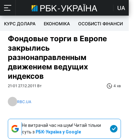
UA
КУРС ДОЛАРА
ЕКОНОМІКА
ОСОБИСТІ ФІНАНСИ
TEC
Фондовые торги в Европе
закрылись
разнонаправленным
движением ведущих
индексов
21:01 27.12.2011 Вт
4 хв
RBC.UA
Не витрачай час на шум! Читай тільки
суть з
РБК-Україна у Google