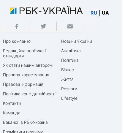
RU
|
UA
Про компанію
Новини України
Редакційна політика і
Аналітика
стандарти
Політика
Як стати нашим автором
Бізнес
Правила користування
Життя
Правова інформація
Розваги
Політика конфіденційності
Lifestyle
Контакти
Команда
Вакансії в РБК-Україна
Розмістити рекламу