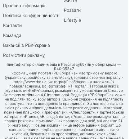
Життя
Правова інформація
Розваги
Політика конфіденційності
Lifestyle
Контакти
Команда
Вакансії в РБК-Україна
Розмістити рекламу
Ідентифікатор онлайн-медіа в Реєстрі суб’єктів у сфері медіа —
R40-05347
Інформаційний портал «РБК-Україна» має тримовну версію
(українську, російську та англійську), головна сторінка порталу -
https://www.rbc.ua
. Фотографії, зображення належать їх
правовласникам. Всі фотографії на Порталі, авторами яких є
журналісти «РБК-Україна», розміщені на умовах ліцензії Creative
Commons Attribution 4.0 International. Редакція «РБК-Україна» може
не поділяти точку зору авторів. Оціночні судження не підлягають
спростуванню та доведенню їх правдивості. За достовірність та
зміст реклами відповідальність несе рекламодавець. Матеріали,
позначені плашкою: «Прес-релізи», «Спецпроект», «Партнерський
матеріал», «Promo», «Благодійність», «Резонанс» розміщуються на
правах реклами і призначені, як правило, для осіб, які досягли 21-
річного віку. «Новини компанії» - це інформаційний формат, що
охоплює новини, події та оголошення, пов'язані з діяльністю
компаній, базуються на пресрелізах, які випускають самі
компанії, і за які редакція не несе відповідальність. Онлайн-медіа