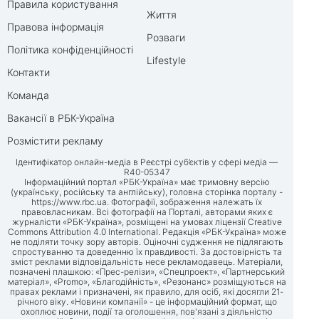
Правила користування
Життя
Правова інформація
Розваги
Політика конфіденційності
Lifestyle
Контакти
Команда
Вакансії в РБК-Україна
Розмістити рекламу
Ідентифікатор онлайн-медіа в Реєстрі суб’єктів у сфері медіа —
R40-05347
Інформаційний портал «РБК-Україна» має тримовну версію
(українську, російську та англійську), головна сторінка порталу -
https://www.rbc.ua
. Фотографії, зображення належать їх
правовласникам. Всі фотографії на Порталі, авторами яких є
журналісти «РБК-Україна», розміщені на умовах ліцензії Creative
Commons Attribution 4.0 International. Редакція «РБК-Україна» може
не поділяти точку зору авторів. Оціночні судження не підлягають
спростуванню та доведенню їх правдивості. За достовірність та
зміст реклами відповідальність несе рекламодавець. Матеріали,
позначені плашкою: «Прес-релізи», «Спецпроект», «Партнерський
матеріал», «Promo», «Благодійність», «Резонанс» розміщуються на
правах реклами і призначені, як правило, для осіб, які досягли 21-
річного віку. «Новини компанії» - це інформаційний формат, що
охоплює новини, події та оголошення, пов'язані з діяльністю