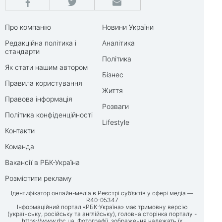
Про компанію
Новини України
Редакційна політика і
Аналітика
стандарти
Політика
Як стати нашим автором
Бізнес
Правила користування
Життя
Правова інформація
Розваги
Політика конфіденційності
Lifestyle
Контакти
Команда
Вакансії в РБК-Україна
Розмістити рекламу
Ідентифікатор онлайн-медіа в Реєстрі суб’єктів у сфері медіа —
R40-05347
Інформаційний портал «РБК-Україна» має тримовну версію
(українську, російську та англійську), головна сторінка порталу -
https://www.rbc.ua
. Фотографії, зображення належать їх