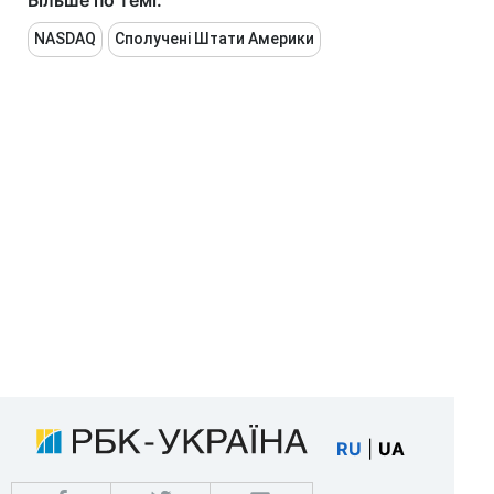
Більше по темі:
NASDAQ
Сполучені Штати Америки
RU
|
UA