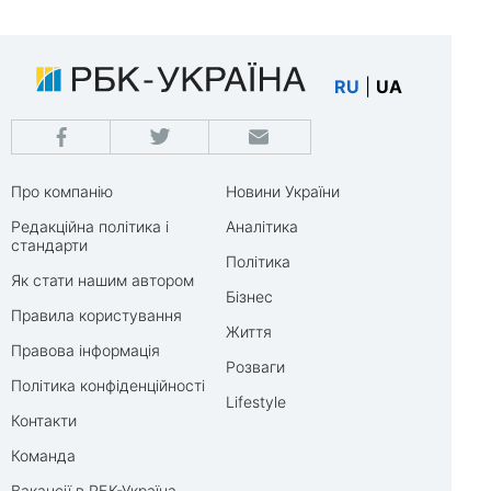
RU
|
UA
Про компанію
Новини України
Редакційна політика і
Аналітика
стандарти
Політика
Як стати нашим автором
Бізнес
Правила користування
Життя
Правова інформація
Розваги
Політика конфіденційності
Lifestyle
Контакти
Команда
Вакансії в РБК-Україна