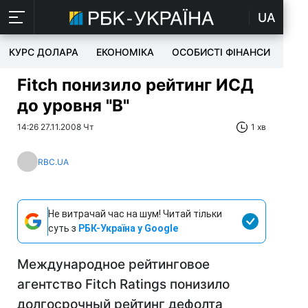
UA
КУРС ДОЛАРА
ЕКОНОМІКА
ОСОБИСТІ ФІНАНСИ
TEC
Fitch понизило рейтинг ИСД
до уровня "B"
14:26 27.11.2008 Чт
1 хв
RBC.UA
Не витрачай час на шум! Читай тільки
суть з
РБК-Україна у Google
Международное рейтинговое
агентство Fitch Ratings понизило
долгосрочный рейтинг дефолта