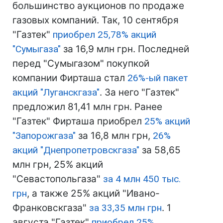
большинство аукционов по продаже
газовых компаний. Так, 10 сентября
"Газтек"
приобрел 25,78% акций
"Сумыгаза"
за 16,9 млн грн. Последней
перед "Сумыгазом" покупкой
компании Фирташа стал
26%-ый пакет
акций "Луганскгаза"
. За него "Газтек"
предложил 81,41 млн грн. Ранее
"Газтек" Фирташа приобрел
25% акций
"Запорожгаза"
за 16,8 млн грн,
26%
акций "Днепропетровскгаза"
за 58,65
млн грн, 25% акций
"Севастопольгаза"
за 4 млн 450 тыс.
грн
, а также 25% акций "Ивано-
Франковскгаза"
за 33,35 млн грн
. 1
августа "Газтек"
приобрел 25%