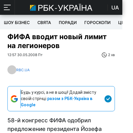
UA
ШОУ БІЗНЕС
СВЯТА
ПОРАДИ
ГОРОСКОПИ
ЦІКАВ
ФИФА вводит новый лимит
на легионеров
12:57 30.05.2008 Пт
2 хв
RBC.UA
Будь у курсі, а не в шоці! Додай змісту
своїй стрічці
разом з РБК-Україна в
Google
58-й конгресс ФИФА одобрил
предложение президента Йозефа