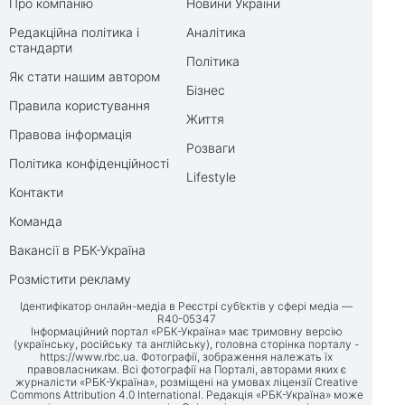
Про компанію
Новини України
Редакційна політика і
Аналітика
стандарти
Політика
Як стати нашим автором
Бізнес
Правила користування
Життя
Правова інформація
Розваги
Політика конфіденційності
Lifestyle
Контакти
Команда
Вакансії в РБК-Україна
Розмістити рекламу
Ідентифікатор онлайн-медіа в Реєстрі суб’єктів у сфері медіа —
R40-05347
Інформаційний портал «РБК-Україна» має тримовну версію
(українську, російську та англійську), головна сторінка порталу -
https://www.rbc.ua
. Фотографії, зображення належать їх
правовласникам. Всі фотографії на Порталі, авторами яких є
журналісти «РБК-Україна», розміщені на умовах ліцензії Creative
Commons Attribution 4.0 International. Редакція «РБК-Україна» може