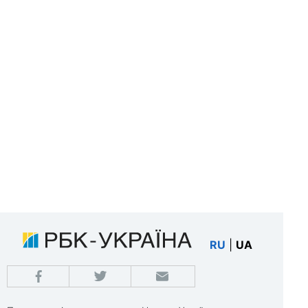
RU
|
UA